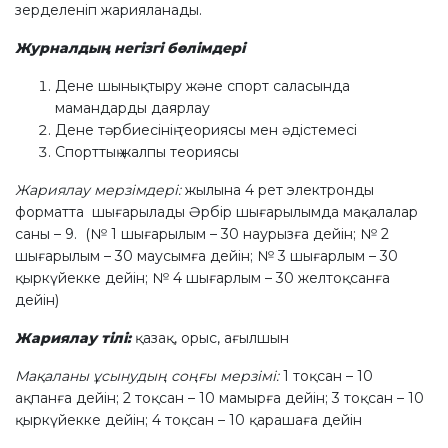
зерделеніп жарияланады.
Журналдың негізгі бөлімдері
Дене шынықтыру және спорт саласында
мамандарды даярлау
Дене тәрбиесінің теориясы мен әдістемесі
Спорттың жалпы теориясы
Жариялау мерзімдері:
жылына 4 рет электронды
форматта шығарылады Әрбір шығарылымда мақалалар
саны – 9. (№ 1 шығарылым – 30 наурызға дейін; № 2
шығарылым – 30 маусымға дейін; № 3 шығарлым – 30
қыркүйекке дейін; № 4 шығарлым – 30 желтоқсанға
дейін)
Жариялау тілі:
қазақ, орыс, ағылшын
Мақаланы ұсынудың соңғы мерзімі:
1 тоқсан – 10
ақпанға дейін; 2 тоқсан – 10 мамырға дейін; 3 тоқсан – 10
қыркүйекке дейін; 4 тоқсан – 10 қарашаға дейін