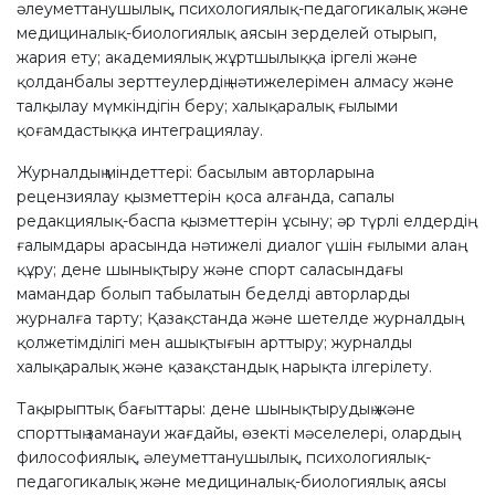
әлеуметтанушылық, психологиялық-педагогикалық және
медициналық-биологиялық аясын зерделей отырып,
жария ету; академиялық жұртшылыққа іргелі және
қолданбалы зерттеулердің нәтижелерімен алмасу және
талқылау мүмкіндігін беру; халықаралық ғылыми
қоғамдастыққа интеграциялау.
Журналдың міндеттері: басылым авторларына
рецензиялау қызметтерін қоса алғанда, сапалы
редакциялық-баспа қызметтерін ұсыну; әр түрлі елдердің
ғалымдары арасында нәтижелі диалог үшін ғылыми алаң
құру;
дене шынықтыру және спорт саласындағы
мамандар болып табылатын беделді авторларды
журналға тарту; Қазақстанда және шетелде журналдың
қолжетімділігі мен ашықтығын арттыру; журналды
халықаралық және қазақстандық нарықта ілгерілету.
Тақырыптық бағыттары:
дене шынықтырудың және
спорттың заманауи
жағдайы, өзектi мәселелері, олардың
философиялық, әлеуметтанушылық, психологиялық-
педагогикалық және медициналық-биологиялық аясы