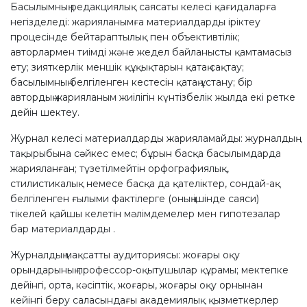
Басылымның редакциялық саясаты келесі қағидаларға
негізделеді: жарияланымға материалдарды іріктеу
процесінде бейтараптылық пен объективтілік;
авторлармен тиімді және жедел байланысты қамтамасыз
ету; зияткерлік меншік құқықтарын қатаң сақтау;
басылымның белгіленген кестесін қатаң ұстану; бір
автордың жарияланым жиілігін күнтізбелік жылда екі ретке
дейін шектеу.
Журнал келесі материалдарды жарияламайды: журналдың
тақырыбына сәйкес емес; бұрын басқа басылымдарда
жарияланған; түзетілмейтін орфографиялық,
стилистикалық немесе басқа да қателіктер, сондай-ақ
белгіленген ғылыми фактілерге (оның ішінде саяси)
тікелей қайшы келетін мәлімдемелер мен гипотезалар
бар материалдарды .
Журналдың мақсатты аудиториясы: жоғары оқу
орындарының профессор-оқытушылар құрамы; мектепке
дейінгі, орта, кәсіптік, жоғары, жоғары оқу орнынан
кейінгі беру саласындағы академиялық қызметкерлер