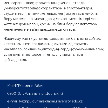
мен сарапшылар; қазақстандық және шетелдік
университеттердің докторанттары, магистранттары,
студенттері (ғылыми жетекшісімен) және ғылыми-білім
беру мекемелері мамандары; мектеп мұғалімдері мен
жаттықтырушылары, қосымша білім беру педагогтары,
мекемелер мен ұйымдардың педагогтары.
Жариялау үшін журналдың тақырыптық бағытына сәйкес
келетін ғылыми, талдамалық, ғылыми-әдістемелік
мақалалар, сондай-ақ автордың (-лардың) тұжырымдамалық
ұстанымы анық көрсетілген шолу мақалалары
қабылданады.
КазНПУ имени Абая
050010, г. Алматы, пр. Достык, 13
e-mail: kaznpujournals@abaiuniversity.edu.kz