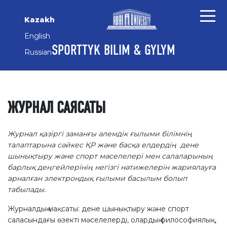
Негізгі мазмұнға өту
Негізгі шарлау мәзіріне өту
Сайттың төменгі деректемесіне өтіңіз
Kazakh
English
SPORTTYK BILIM & GYLYM
Russian
ЖУРНАЛ САЯСАТЫ
Журнал қазіргі заманғы әлемдік ғылыми білімнің
талаптарына сәйкес ҚР және басқа елдердің дене
шынықтыру және спорт мәселелері мен салаларының
барлық деңгейлерінің негізгі нәтижелерін жариялауға
арналған электрондық ғылыми басылым болып
табылады.
Журналдың мақсаты: дене шынықтыру және спорт
саласындағы өзекті мәселелерді, олардың философиялық,