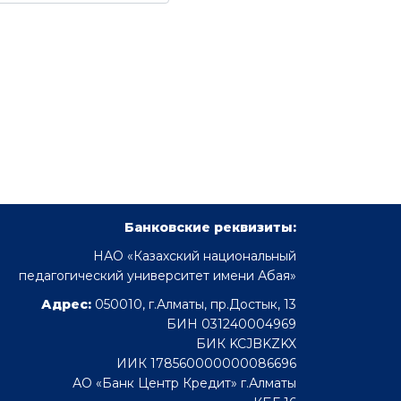
Банковские реквизиты:
НАО «Казахский национальный
педагогический университет имени Абая»
Адрес:
050010, г.Алматы, пр.Достык, 13
БИН 031240004969
БИК KCJBKZKX
ИИК 178560000000086696
АО «Банк Центр Кредит» г.Алматы