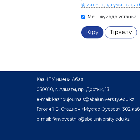
Құпия сөзіңізді ұмыттыңыз
Мені жүйеде ұстаңыз
Кіру
Тіркелу
КазНПУ имени Абая
050010, г. Алматы, пр. Достык, 13
e-mail: kaznpujournals@abaiuniversity.edu.kz
Гоголя 1 Б. Стадион «Мұхтар Әуезов», 302 каб
e-mail: fknvpvestnik@abaiuniversity.edu.kz