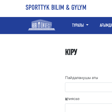
Негізгі мазмұнға өту
Негізгі шарлау мәзіріне өту
Сайттың төменгі деректемесіне өтіңіз
SPORTTYK BILIM & GYLYM
ТУРАЛЫ
АҒЫМД
КІРУ
Пайдаланушы аты
Құпиясөз